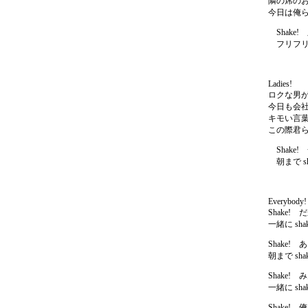
隣の席の
今日は俺
Shake! 
フリフリ shak
Ladies!
ロクな男
今日も会
キモい言
この際君
Shake! 
朝まで shake!
Everybody!
Shake! だ
一緒に shake!
Shake! 
朝まで shake!
Shake! 
一緒に shake!
Shake! 俺