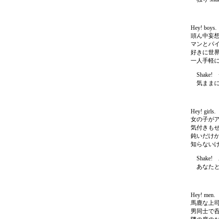
Hey! boys.
頭ん中妄
マンとパ
好きに世
一人手軽
Shake! 
気ままに shak
Hey! girls.
女の子が
気付きも
鈍いだけ
知らない
Shake! 
あなたと shak
Hey! men.
馬鹿な上
男同士で