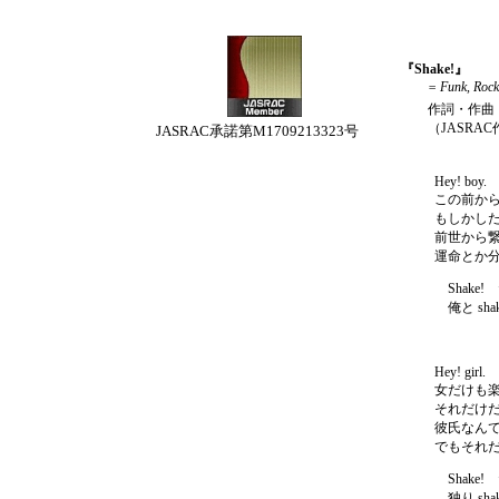
『Shake!』
= Funk, Roc
作詞・作曲・
（JASRAC作品
JASRAC承諾第M1709213323号
Hey! boy.
この前か
もしかし
前世から
運命とか
Shake! 
俺と shake! 
Hey! girl.
女だけも
それだけ
彼氏なん
でもそれ
Shake! 
独り shake! 