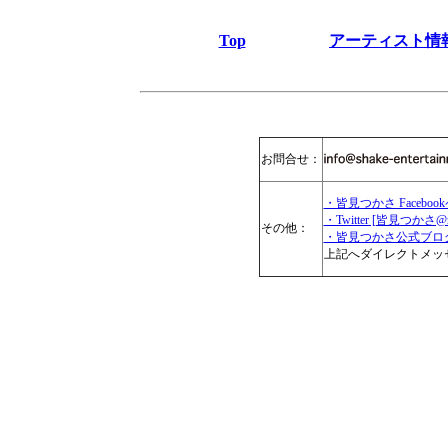
Top
アーティスト情
お問合せ：
・皆見つかさ Faceboo
・Twitter [皆見つかさ@min
その他：
・皆見つかさ公式ブロ
上記へダイレクトメッ